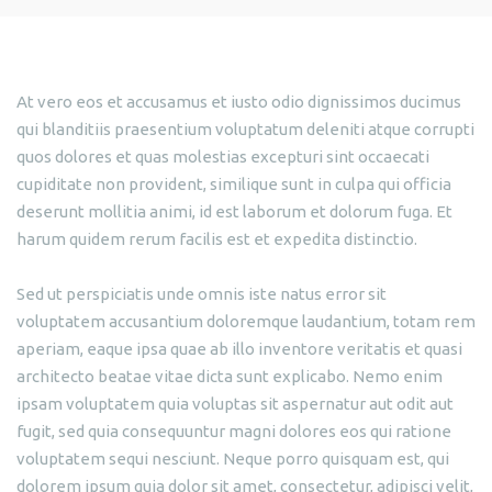
At vero eos et accusamus et iusto odio dignissimos ducimus
qui blanditiis praesentium voluptatum deleniti atque corrupti
quos dolores et quas molestias excepturi sint occaecati
cupiditate non provident, similique sunt in culpa qui officia
deserunt mollitia animi, id est laborum et dolorum fuga. Et
harum quidem rerum facilis est et expedita distinctio.
Sed ut perspiciatis unde omnis iste natus error sit
voluptatem accusantium doloremque laudantium, totam rem
aperiam, eaque ipsa quae ab illo inventore veritatis et quasi
architecto beatae vitae dicta sunt explicabo. Nemo enim
ipsam voluptatem quia voluptas sit aspernatur aut odit aut
fugit, sed quia consequuntur magni dolores eos qui ratione
voluptatem sequi nesciunt. Neque porro quisquam est, qui
dolorem ipsum quia dolor sit amet, consectetur, adipisci velit,