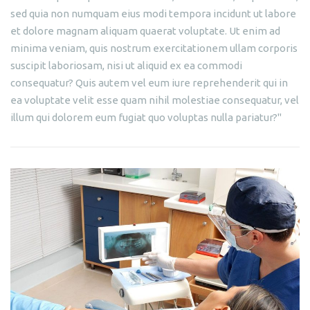
sed quia non numquam eius modi tempora incidunt ut labore
et dolore magnam aliquam quaerat voluptate. Ut enim ad
minima veniam, quis nostrum exercitationem ullam corporis
suscipit laboriosam, nisi ut aliquid ex ea commodi
consequatur? Quis autem vel eum iure reprehenderit qui in
ea voluptate velit esse quam nihil molestiae consequatur, vel
illum qui dolorem eum fugiat quo voluptas nulla pariatur?"